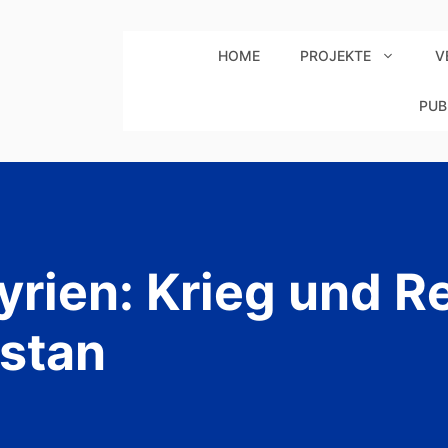
HOME
PROJEKTE
V
PUB
rien: Krieg und Re
istan